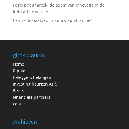
Festo pneumatiek: de adem van innovatie in de
industriële wereld
Een sectionaaldeur voor uw spuitcabine?
giro800800.nl
Home
Ripple
Beleggers belangen
Investing beurzen Azië
Beurs
Financiele partners
contact
Archieven