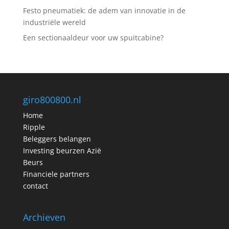
Festo pneumatiek: de adem van innovatie in de
industriële wereld
Een sectionaaldeur voor uw spuitcabine?
giro800800.nl
Home
Ripple
Beleggers belangen
Investing beurzen Azië
Beurs
Financiele partners
contact
Archieven