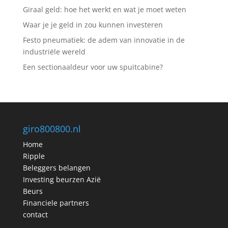
Giraal geld: hoe het werkt en wat je moet weten
Waar je je geld in zou kunnen investeren
Festo pneumatiek: de adem van innovatie in de
industriële wereld
Een sectionaaldeur voor uw spuitcabine?
giro800800.nl
Home
Ripple
Beleggers belangen
Investing beurzen Azië
Beurs
Financiele partners
contact